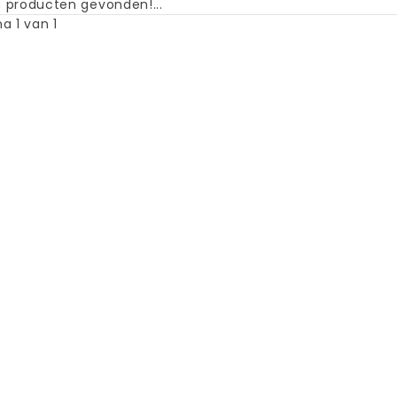
 producten gevonden!...
a 1 van 1