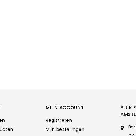
N
MIJN ACCOUNT
PLUK 
AMST
ten
Registreren
Ber
ducten
Mijn bestellingen