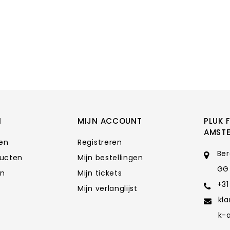
N
MIJN ACCOUNT
PLUK 
AMST
ten
Registreren
Ber
ducten
Mijn bestellingen
GG
en
Mijn tickets
+31
Mijn verlanglijst
kl
k-