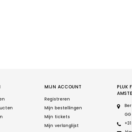
N
MIJN ACCOUNT
PLUK 
AMST
ten
Registreren
Ber
ducten
Mijn bestellingen
GG
en
Mijn tickets
+31
Mijn verlanglijst