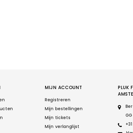
N
MIJN ACCOUNT
PLUK 
AMST
ten
Registreren
Ber
ducten
Mijn bestellingen
GG
en
Mijn tickets
+31
Mijn verlanglijst