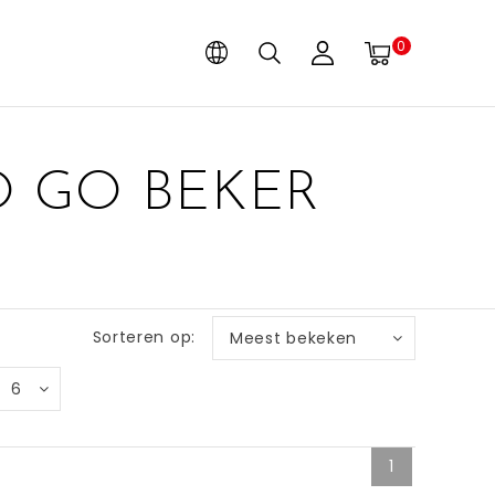
0
O GO BEKER
Sorteren op:
Meest bekeken
6
1