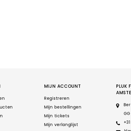
N
MIJN ACCOUNT
PLUK 
AMST
ten
Registreren
Ber
ducten
Mijn bestellingen
GG
en
Mijn tickets
+31
Mijn verlanglijst