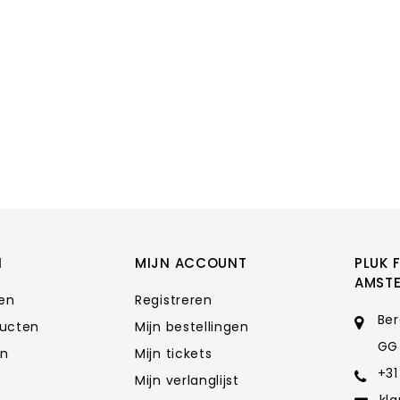
N
MIJN ACCOUNT
PLUK 
AMST
ten
Registreren
Ber
ducten
Mijn bestellingen
GG
en
Mijn tickets
+31
Mijn verlanglijst