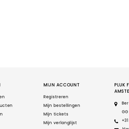
N
MIJN ACCOUNT
PLUK 
AMST
ten
Registreren
Ber
ducten
Mijn bestellingen
GG
en
Mijn tickets
+31
Mijn verlanglijst