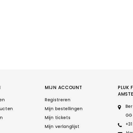
N
MIJN ACCOUNT
PLUK 
AMST
ten
Registreren
Ber
ducten
Mijn bestellingen
GG
en
Mijn tickets
+31
Mijn verlanglijst