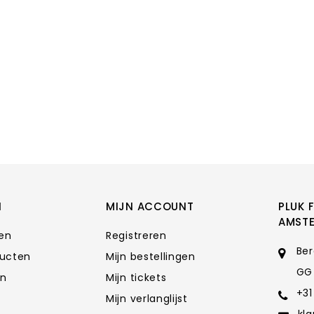
N
MIJN ACCOUNT
PLUK 
AMST
ten
Registreren
Ber
ducten
Mijn bestellingen
GG
en
Mijn tickets
+31
Mijn verlanglijst