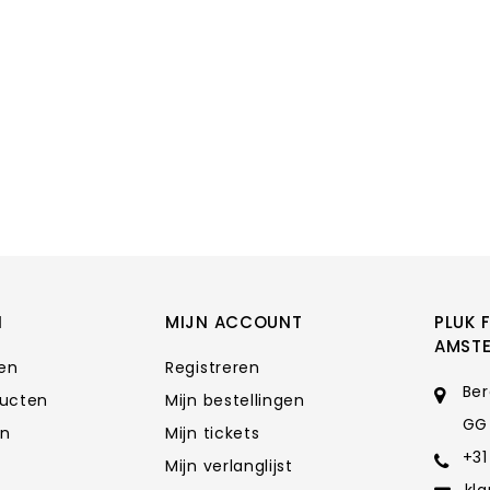
N
MIJN ACCOUNT
PLUK 
AMST
ten
Registreren
Ber
ducten
Mijn bestellingen
GG
en
Mijn tickets
+31
Mijn verlanglijst