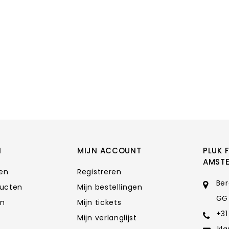
N
MIJN ACCOUNT
PLUK 
AMST
ten
Registreren
Ber
ducten
Mijn bestellingen
GG
en
Mijn tickets
+31
Mijn verlanglijst