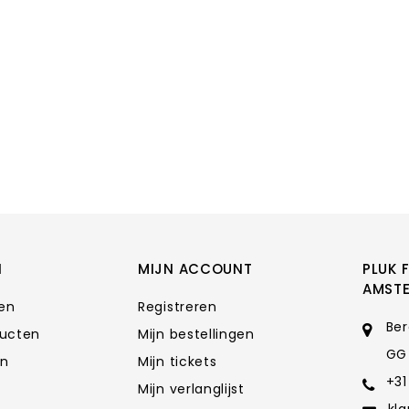
N
MIJN ACCOUNT
PLUK 
AMST
ten
Registreren
Ber
ducten
Mijn bestellingen
GG
en
Mijn tickets
+31
Mijn verlanglijst