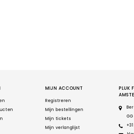
N
MIJN ACCOUNT
PLUK 
AMST
ten
Registreren
Ber
ducten
Mijn bestellingen
GG
en
Mijn tickets
+31
Mijn verlanglijst