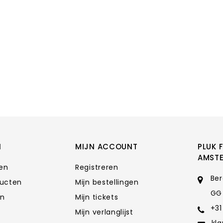
N
MIJN ACCOUNT
PLUK 
AMST
ten
Registreren
Ber
ducten
Mijn bestellingen
GG
en
Mijn tickets
+31
Mijn verlanglijst