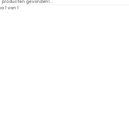
 producten gevonden!...
a 1 van 1