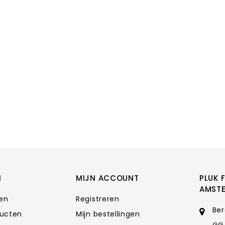
N
MIJN ACCOUNT
PLUK 
AMST
ten
Registreren
Ber
ducten
Mijn bestellingen