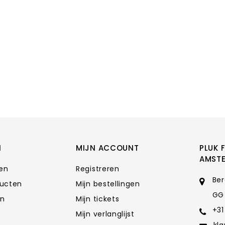
N
MIJN ACCOUNT
PLUK 
AMST
ten
Registreren
Ber
ducten
Mijn bestellingen
GG
en
Mijn tickets
+31
Mijn verlanglijst