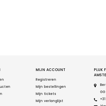
N
MIJN ACCOUNT
PLUK 
AMST
ten
Registreren
Ber
ducten
Mijn bestellingen
GG
en
Mijn tickets
+31
Mijn verlanglijst