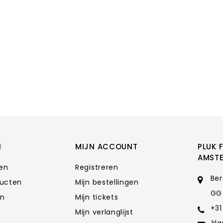
N
MIJN ACCOUNT
PLUK 
AMST
ten
Registreren
Ber
ducten
Mijn bestellingen
GG
en
Mijn tickets
+31
Mijn verlanglijst