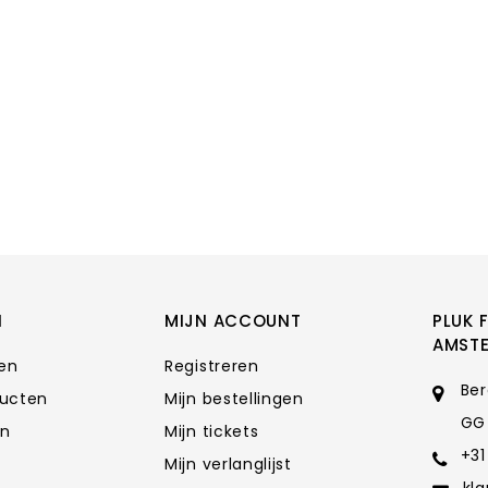
N
MIJN ACCOUNT
PLUK 
AMST
ten
Registreren
Ber
ducten
Mijn bestellingen
GG
en
Mijn tickets
+31
Mijn verlanglijst