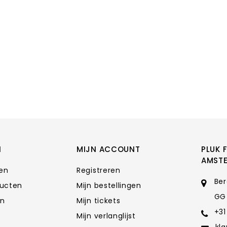
N
MIJN ACCOUNT
PLUK 
AMST
ten
Registreren
Ber
ducten
Mijn bestellingen
GG
en
Mijn tickets
+31
Mijn verlanglijst