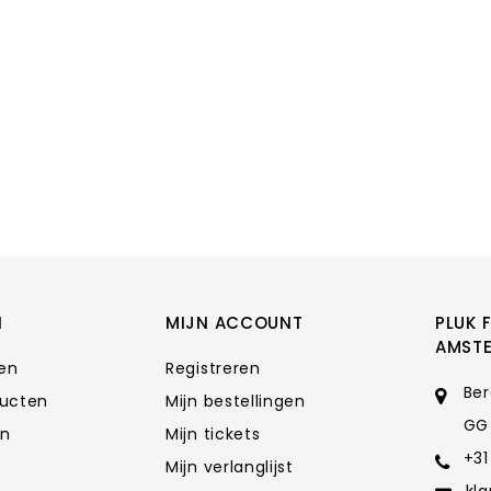
N
MIJN ACCOUNT
PLUK 
AMST
ten
Registreren
Ber
ducten
Mijn bestellingen
GG
en
Mijn tickets
+31
Mijn verlanglijst