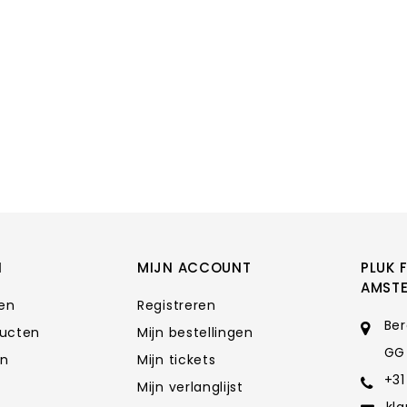
N
MIJN ACCOUNT
PLUK 
AMST
ten
Registreren
Ber
ducten
Mijn bestellingen
GG
en
Mijn tickets
+31
Mijn verlanglijst