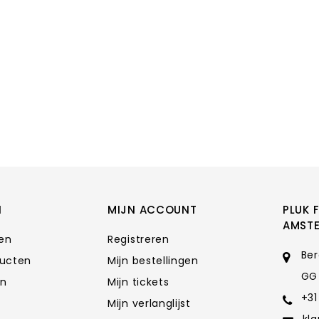
N
MIJN ACCOUNT
PLUK 
AMST
ten
Registreren
Ber
ducten
Mijn bestellingen
GG
en
Mijn tickets
+31
Mijn verlanglijst