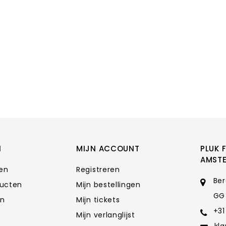
N
MIJN ACCOUNT
PLUK 
AMST
ten
Registreren
Ber
ducten
Mijn bestellingen
GG
en
Mijn tickets
+31
Mijn verlanglijst