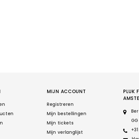
N
MIJN ACCOUNT
PLUK 
AMST
ten
Registreren
Ber
ducten
Mijn bestellingen
GG
en
Mijn tickets
+31
Mijn verlanglijst