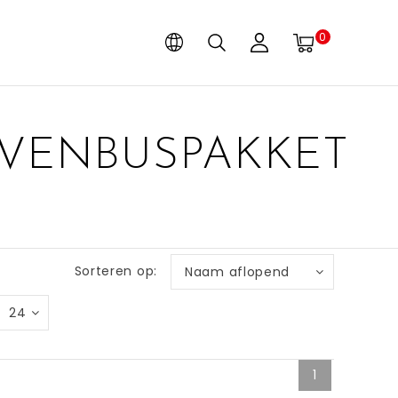
0
NVENBUSPAKKET
Sorteren op:
Naam aflopend
24
1