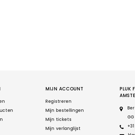
N
MIJN ACCOUNT
PLUK 
AMST
ten
Registreren
Ber
ducten
Mijn bestellingen
GG
en
Mijn tickets
+31
Mijn verlanglijst