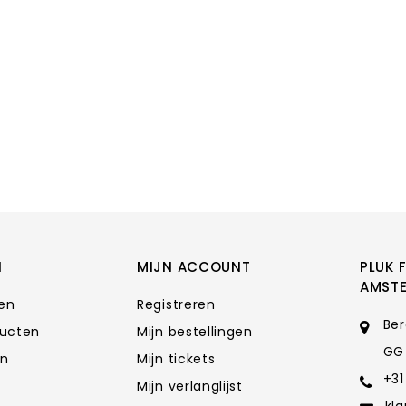
N
MIJN ACCOUNT
PLUK 
AMST
ten
Registreren
Ber
ducten
Mijn bestellingen
GG
en
Mijn tickets
+31
Mijn verlanglijst