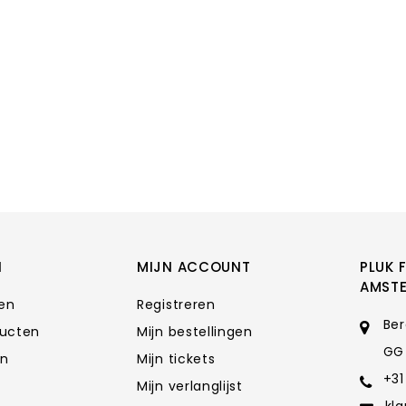
N
MIJN ACCOUNT
PLUK 
AMST
ten
Registreren
Ber
ducten
Mijn bestellingen
GG
en
Mijn tickets
+31
Mijn verlanglijst