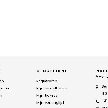
N
MIJN ACCOUNT
PLUK 
AMST
ten
Registreren
Ber
ducten
Mijn bestellingen
GG
en
Mijn tickets
+31
Mijn verlanglijst