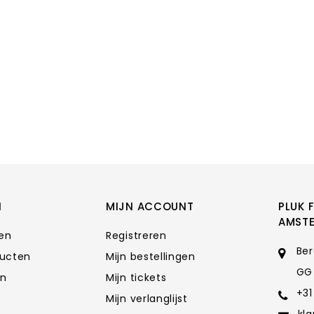
N
MIJN ACCOUNT
PLUK 
AMST
ten
Registreren
Ber
ducten
Mijn bestellingen
GG
en
Mijn tickets
+31
Mijn verlanglijst