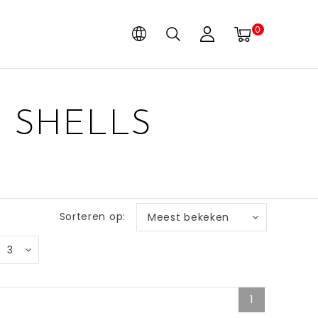
0
 SHELLS
Sorteren op:
Meest bekeken
3
1