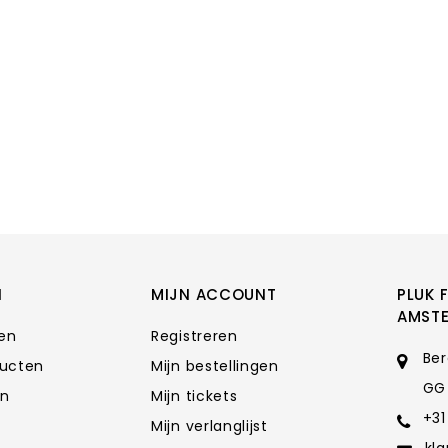
N
MIJN ACCOUNT
PLUK 
AMST
ten
Registreren
Ber
ducten
Mijn bestellingen
GG
en
Mijn tickets
+31
Mijn verlanglijst