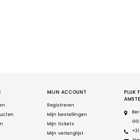
N
MIJN ACCOUNT
PLUK 
AMST
ten
Registreren
Ber
ducten
Mijn bestellingen
GG
en
Mijn tickets
+31
Mijn verlanglijst