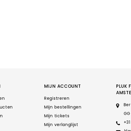
N
MIJN ACCOUNT
PLUK 
AMST
ten
Registreren
Ber
ducten
Mijn bestellingen
GG
en
Mijn tickets
+31
Mijn verlanglijst