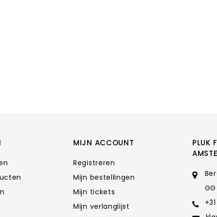
N
MIJN ACCOUNT
PLUK 
AMST
ten
Registreren
Ber
ducten
Mijn bestellingen
GG
en
Mijn tickets
+31
Mijn verlanglijst