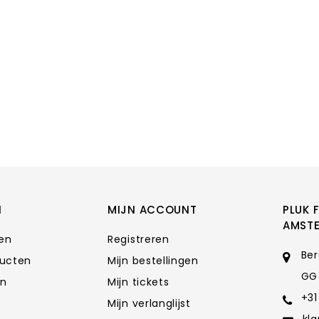
N
MIJN ACCOUNT
PLUK 
AMST
ten
Registreren
Ber
ducten
Mijn bestellingen
GG
en
Mijn tickets
+31
Mijn verlanglijst