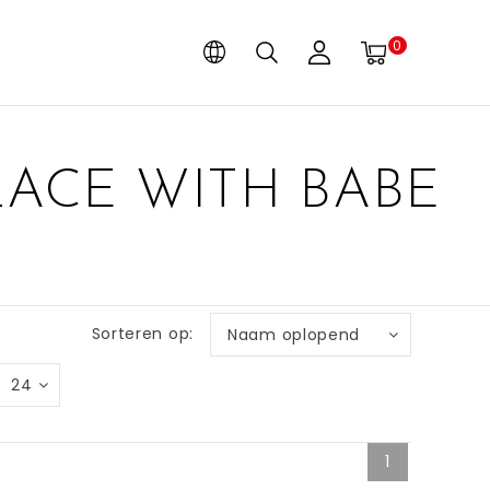
0
ACE WITH BABE
Sorteren op:
Naam oplopend
24
1