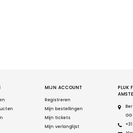
N
MIJN ACCOUNT
PLUK 
AMST
ten
Registreren
Ber
ducten
Mijn bestellingen
GG
en
Mijn tickets
+31
Mijn verlanglijst