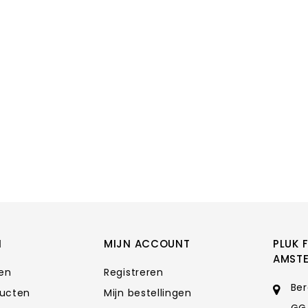
N
MIJN ACCOUNT
PLUK 
AMST
ten
Registreren
Ber
ducten
Mijn bestellingen