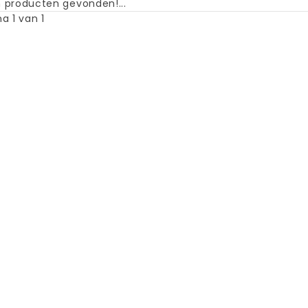
 producten gevonden!...
a 1 van 1