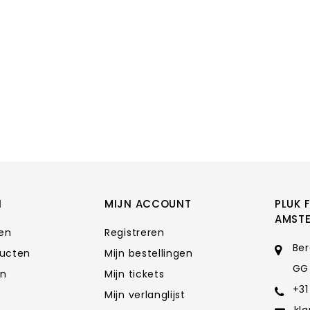
N
MIJN ACCOUNT
PLUK 
AMST
ten
Registreren
Ber
ducten
Mijn bestellingen
GG
en
Mijn tickets
+31
Mijn verlanglijst