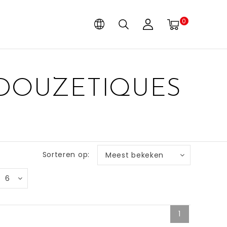
0
 DOUZETIQUES
Sorteren op:
Meest bekeken
6
1