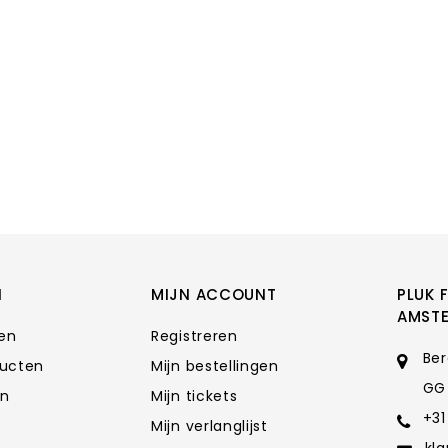
N
MIJN ACCOUNT
PLUK 
AMST
ten
Registreren
Ber
ducten
Mijn bestellingen
GG
en
Mijn tickets
+31
Mijn verlanglijst