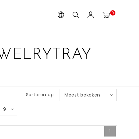
0
EWELRYTRAY
Sorteren op:
Meest bekeken
9
1