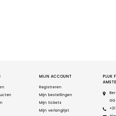
N
MIJN ACCOUNT
PLUK 
AMST
ten
Registreren
Ber
ducten
Mijn bestellingen
GG
en
Mijn tickets
+31
Mijn verlanglijst