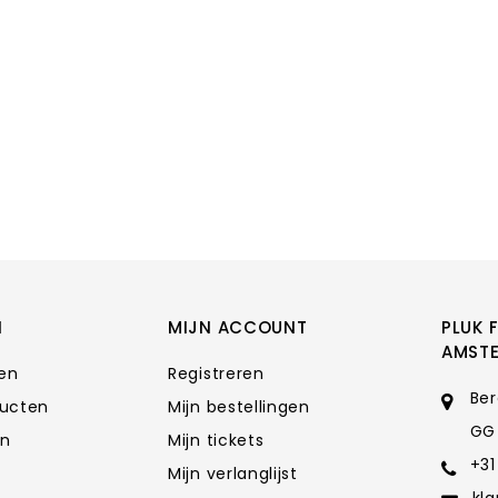
N
MIJN ACCOUNT
PLUK 
AMST
ten
Registreren
Ber
ducten
Mijn bestellingen
GG
en
Mijn tickets
+31
Mijn verlanglijst