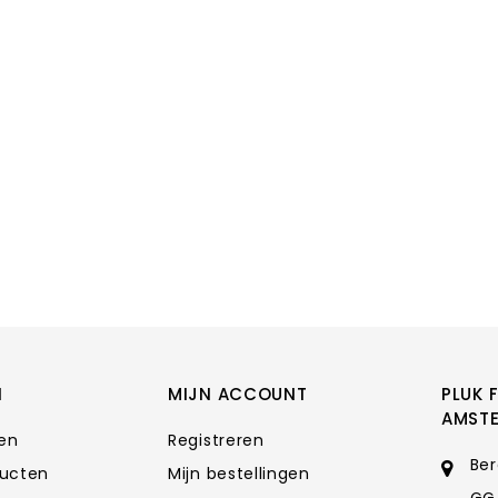
N
MIJN ACCOUNT
PLUK 
AMST
ten
Registreren
Ber
ducten
Mijn bestellingen