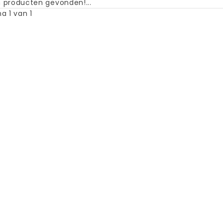
 producten gevonden!...
a 1 van 1