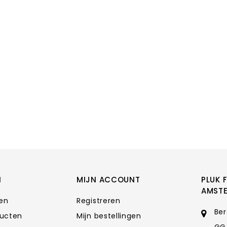
N
MIJN ACCOUNT
PLUK 
AMST
ten
Registreren
Ber
ducten
Mijn bestellingen