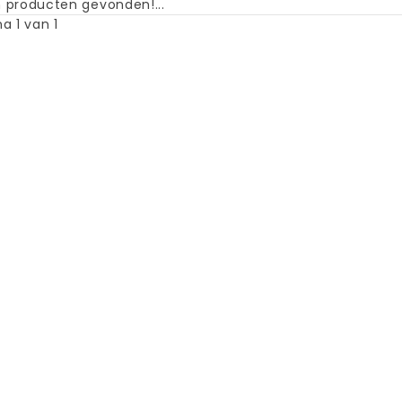
 producten gevonden!...
a 1 van 1