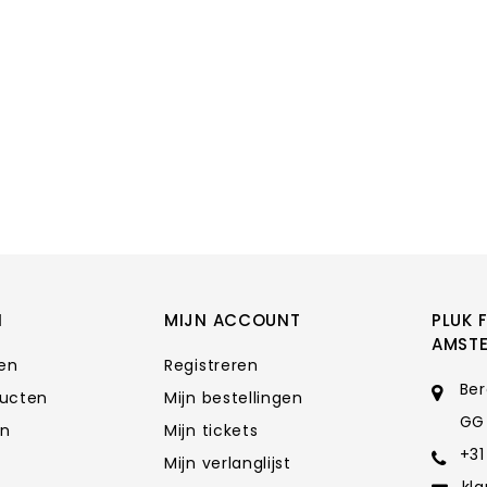
N
MIJN ACCOUNT
PLUK 
AMST
ten
Registreren
Ber
ducten
Mijn bestellingen
GG
en
Mijn tickets
+31
Mijn verlanglijst