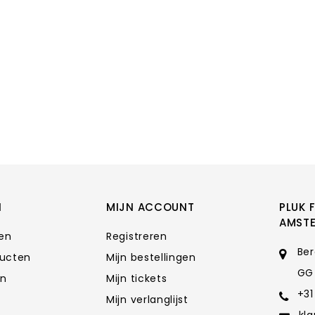
N
MIJN ACCOUNT
PLUK 
AMST
ten
Registreren
Ber
ducten
Mijn bestellingen
GG
en
Mijn tickets
+31
Mijn verlanglijst