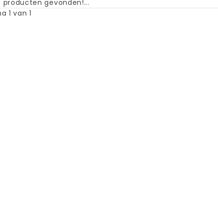
 producten gevonden!...
a 1 van 1