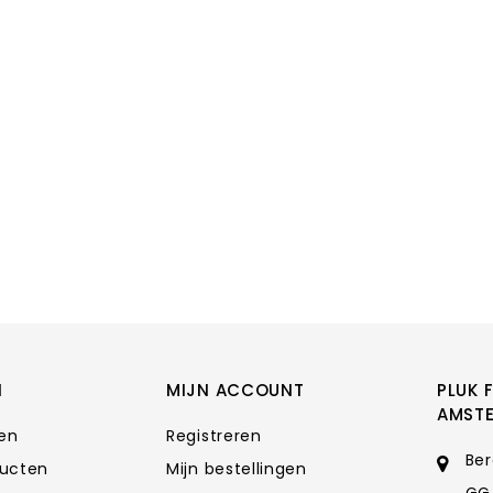
N
MIJN ACCOUNT
PLUK 
AMST
ten
Registreren
Ber
ducten
Mijn bestellingen