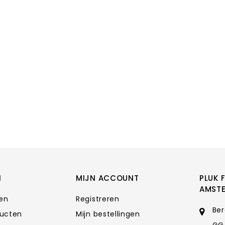
N
MIJN ACCOUNT
PLUK 
AMST
ten
Registreren
Ber
ducten
Mijn bestellingen