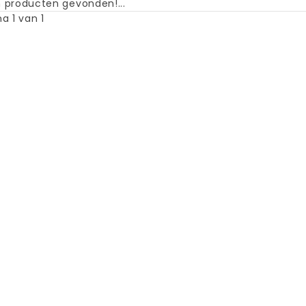
 producten gevonden!...
a 1 van 1