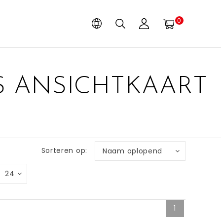
0
S ANSICHTKAART
Sorteren op:
Naam oplopend
24
1