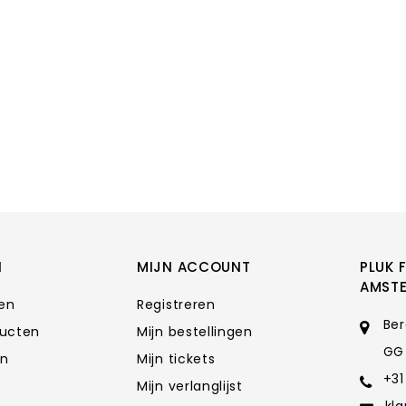
N
MIJN ACCOUNT
PLUK 
AMST
ten
Registreren
Ber
ducten
Mijn bestellingen
GG
en
Mijn tickets
+31
Mijn verlanglijst