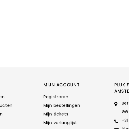
N
MIJN ACCOUNT
PLUK 
AMST
ten
Registreren
Ber
ducten
Mijn bestellingen
GG
en
Mijn tickets
+31
Mijn verlanglijst