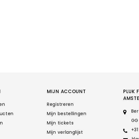
N
MIJN ACCOUNT
PLUK 
AMST
ten
Registreren
Ber
ducten
Mijn bestellingen
GG
en
Mijn tickets
+31
Mijn verlanglijst